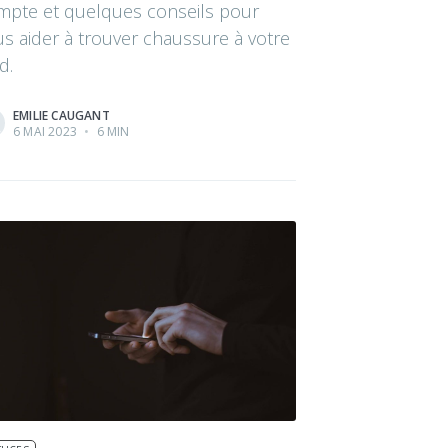
mpte et quelques conseils pour
s aider à trouver chaussure à votre
d.
EMILIE CAUGANT
6 MAI 2023
•
6 MIN