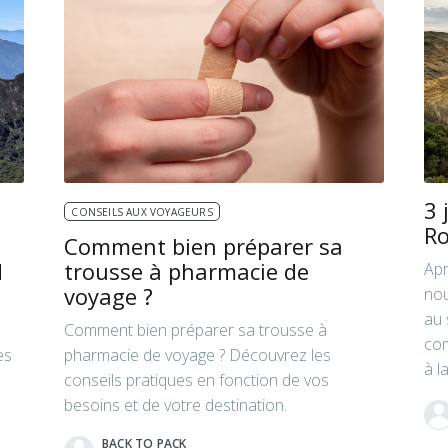
3 
CONSEILS AUX VOYAGEURS
R
Comment bien préparer sa
d
trousse à pharmacie de
Apr
voyage ?
nou
au 
Comment bien préparer sa trousse à
com
es
pharmacie de voyage ? Découvrez les
à l
conseils pratiques en fonction de vos
besoins et de votre destination.
BACK TO PACK