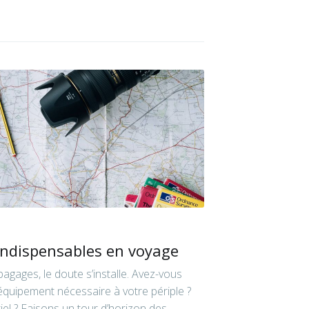
 indispensables en voyage
bagages, le doute s’installe. Avez-vous
équipement nécessaire à votre périple ?
iel ? Faisons un tour d’horizon des