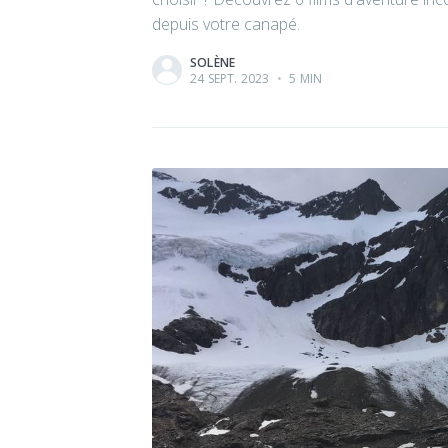
depuis votre canapé.
SOLÈNE
24 SEPT. 2023
•
5 MIN