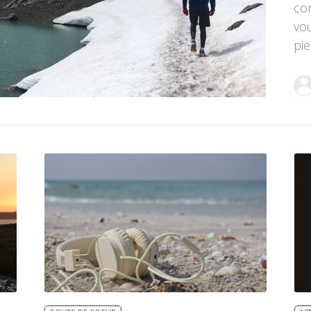
co
vou
pie