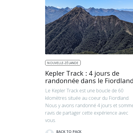
NOUVELLE-ZÉLANDE
Kepler Track : 4 jours de
randonnée dans le Fiordlan
Le Kepler Track est une boucle de 60
kilomètres située au coeur du Fiordland.
Nous y avons randonné 4 jours et somm
ravis de partager cette expérience avec
vous.
BACK TO PACK