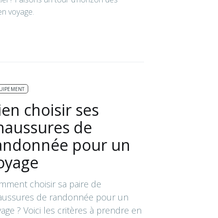
en voyage.
UIPEMENT
ien choisir ses
haussures de
andonnée pour un
oyage
mment choisir sa paire de
aussures de randonnée pour un
age ? Voici les critères à prendre en