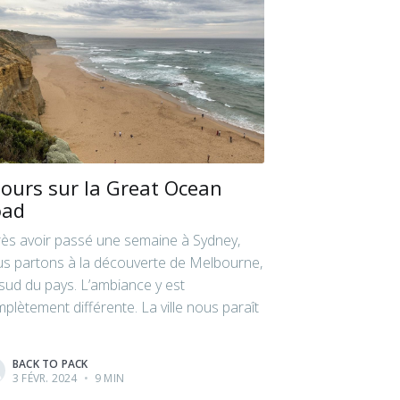
jours sur la Great Ocean
oad
ès avoir passé une semaine à Sydney,
s partons à la découverte de Melbourne,
sud du pays. L’ambiance y est
plètement différente. La ville nous paraît
a
BACK TO PACK
3 FÉVR. 2024
•
9 MIN