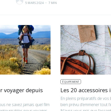
5 MARS 2024
•
7 MIN
ÉQUIPEMENT
ur voyager depuis
Les 20 accessoires
En pleins préparatifs de vos 
us ne savez jamais quel film
bien prévu d’emmener tout l’
ncontournables pour voyager
N’avez-vous pris que l’essent