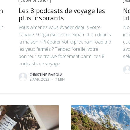
COUPS DE COEUR
AS
en
Les 8 podcasts de voyage les
No
plus inspirants
ut
ir
Vous aimeriez vous évader depuis votre
Not
canapé ? Organiser votre expatriation depuis
inc
la maison ? Préparer votre prochain road trip
que
les yeux fermés ? Tendez l'oreille, votre
avo
bonheur se trouve forcément parmi ces 8
sél
podcasts de voyage.
CHRISTINE IRABOLA
8 AVR. 2023
•
7 MIN