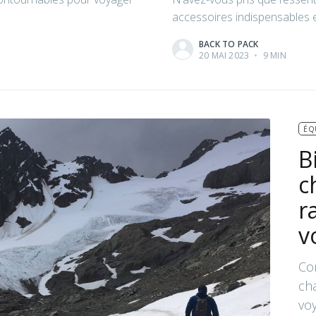
accessoires indispensables 
BACK TO PACK
20 MAI 2023
•
9 MIN
ÉQ
B
c
r
v
Co
ch
voy