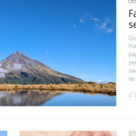
ART
F
s
Qu
Po
pa
pe
sav
de 