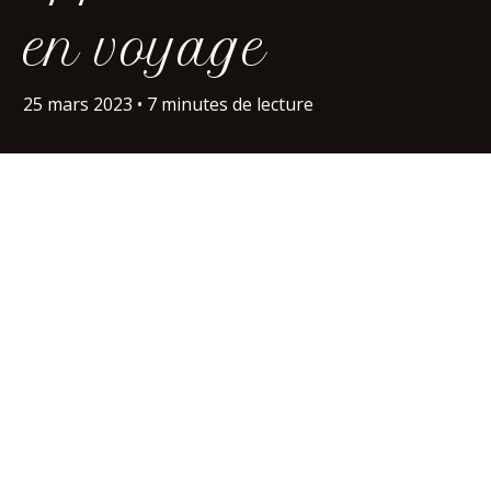
en voyage
25 mars 2023
•
7 minutes de lecture
Ça y est, votre vol est planifié, votre auberge
réservée. Pas question d’oublier votre smartphone,
mais avez-vous pensé à télécharger les
applications qui vous seront utiles une fois sur
place ? Pour vous, nous avons sélectionné les 11
applications indispensables en voyage
. Elles sont
disponibles à la fois sur iOS et Android et sont très
pratiques afin de trouver un taxi, un camping, des
informations sur une randonnée, etc. Leur
utilisation facilite grandement l’organisation du