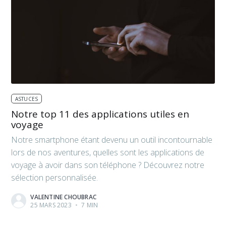
ASTUCES
Notre top 11 des applications utiles en
voyage
Notre smartphone étant devenu un outil incontournable
lors de nos aventures, quelles sont les applications de
voyage à avoir dans son téléphone ? Découvrez notre
sélection personnalisée.
VALENTINE CHOUBRAC
25 MARS 2023
•
7 MIN